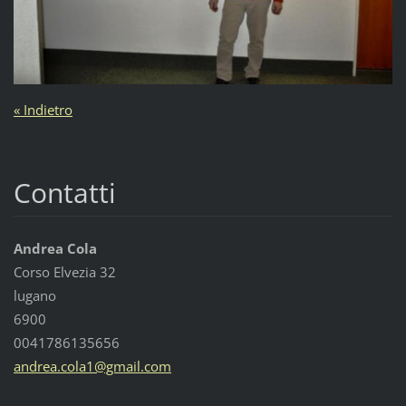
« Indietro
Contatti
Andrea Cola
Corso Elvezia 32
lugano
6900
0041786135656
andrea.c
ola1@gma
il.com