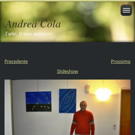
Andrea Cola
l'arte, il mio pensiero
Precedente
Prossimo
Slideshow