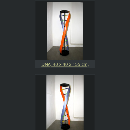
plastica riciclati. Quando si
chiude un capitolo della tua
vita, se ne apre subito un
altro
DNA, 40 x 40 x 155 cm,
plastica riciclata e tubetti in
alluminio