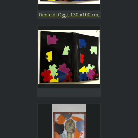
Gente di Oggi, 130 x100 cm,
acrilico su pannelli in legno
riciclati. La gente di oggi
come la vedo io: una bella
copertina ma, se guardi bene
da vicino, noti tanta
supericialità ed egoismo