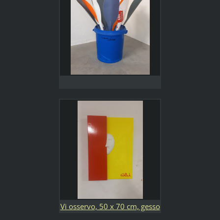
opera sono stati utilizzati 8
kg di plastica riciclata che
hanno fatto risparmiare 4 kg
di co2 nell'ambiente
Vi osservo, 50 x 70 cm, gesso
e acrilico su legno