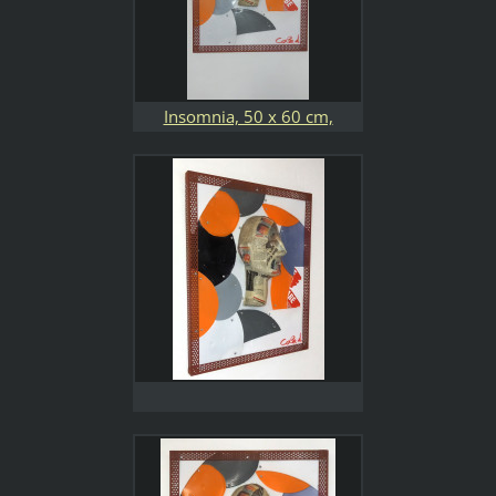
Insomnia, 50 x 60 cm,
plastica, metallo e carta
riciclati. I sogni sono sullo
sfondo, i pensieri nella testa