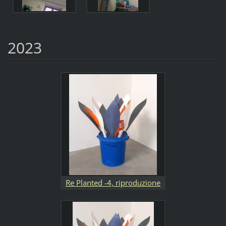
2023
Re Planted -4, riproduzione
della sansevieria trifasciata,
la pianta che assorbe più co2,
per la costruzione di questa