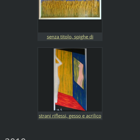
senza titolo, spighe di
frumento e acrilico su tela,
mis. 120x80
strani riflessi, gesso e acrilico
su legno, mis. 90x190