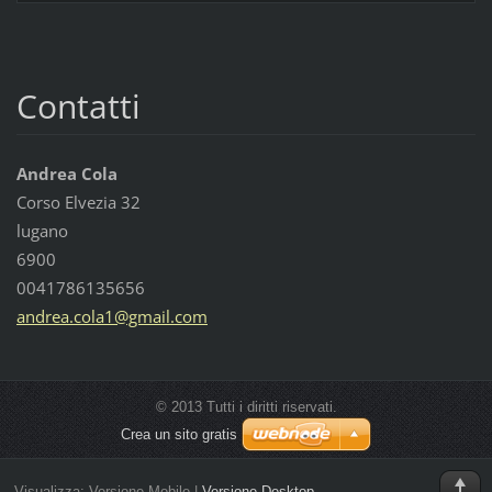
Contatti
Andrea Cola
Corso Elvezia 32
lugano
6900
0041786135656
andrea.c
ola1@gma
il.com
© 2013 Tutti i diritti riservati.
Crea un sito gratis
Visualizza:
Versione Mobile
|
Versione Desktop