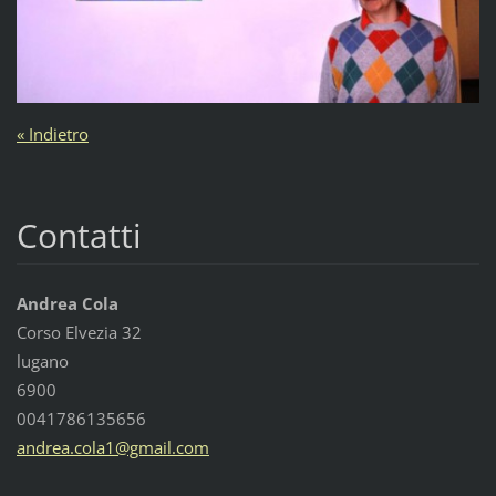
« Indietro
Contatti
Andrea Cola
Corso Elvezia 32
lugano
6900
0041786135656
andrea.c
ola1@gma
il.com