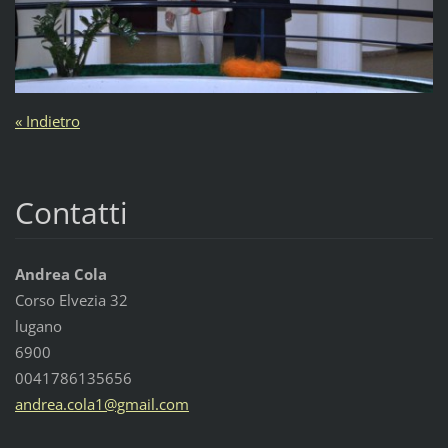
« Indietro
Contatti
Andrea Cola
Corso Elvezia 32
lugano
6900
0041786135656
andrea.c
ola1@gma
il.com