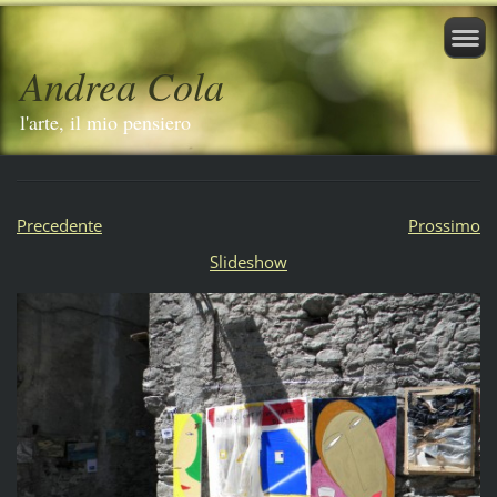
Andrea Cola
l'arte, il mio pensiero
Precedente
Prossimo
Slideshow