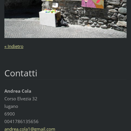
« Indietro
Contatti
Andrea Cola
Corso Elvezia 32
lugano
6900
0041786135656
andrea.c
ola1@gma
il.com